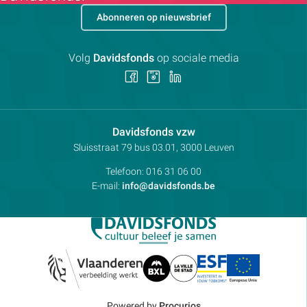
Abonneren op nieuwsbrief
Volg
Davidsfonds
op sociale media
Volg
Volg
Volg
ons
ons
ons
op
op
op
Facebook
Instagram
LinkedIn
Contactpersoon:
Davidsfonds vzw
Adres:
Sluisstraat 79
bus 03.01, 3000
Leuven
Telefoon:
016 31 06 00
E-mail:
info@davidsfonds.be
Powered by
Procurios