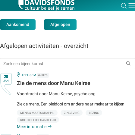
Zoe
Dir
Aankomend
Afgelopen
Afgelopen activiteiten - overzicht
Zoek:
Zoeken
Op
IN
AFFLIGEM
# 6076
25
JAN
Zie de mens door Manu Keirse
Voordracht door Manu Keirse, psycholoog
Zie de mens, Een pleidooi om anders naar mekaar te kijken
MENS & MAATSCHAPPIJ
ZINGEVING
LEZING
ROLSTOELTOEGANKELIJK
Meer informatie