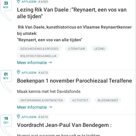
Op
IN
AFFLIGEM
# 6085
23
NOV
Lezing Rik Van Daele :“Reynaert, een vos van
alle tijden"
Rik Van Daele, kunsthistoricus en Vlaamse Reynaertkenner
bij uitstek:
“Reynaert, een vos van alle tijden"
GESCHIEDENIS & ERFGOED
LITERATUUR
LEZING
ROLSTOELTOEGANKELIJK
Meer informatie
Op
IN
AFFLIGEM
# 6075
01
NOV
Boekenpan 1 november Parochiezaal Teralfene
Maak kennis met het Davidsfonds
ONTSPANNING & ONTMOETEN
ACTIVITEIT
BIJEENKOMST
Meer informatie
Op
IN
AFFLIGEM
# 6070
19
OKT
Voordracht Jean-Paul Van Bendegem :
Humor wat waarom en hoe valt er te lachten