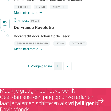
FILOSOFIE
LEZING
ACTIVITEIT
Meer informatie
Op
IN
AFFLIGEM
# 6071
06
SEP
De Franse Revolutie
Voordracht door Johan Op de Beeck
GESCHIEDENIS & ERFGOED
LEZING
ACTIVITEIT
Meer informatie
Vorige pagina
1
2
Maak je graag mee het verschil?
Geef dan snel een ping op onze radar en
laat je talenten schitteren als
vrijwilliger
bij
Davidsfonds.