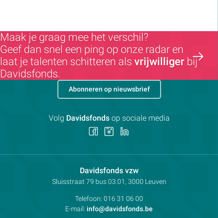
Maak je graag mee het verschil?
Geef dan snel een ping op onze radar en
laat je talenten schitteren als
vrijwilliger
bij
Davidsfonds.
Abonneren op nieuwsbrief
Volg
Davidsfonds
op sociale media
Volg
Volg
Volg
ons
ons
ons
op
op
op
Facebook
Instagram
LinkedIn
Contactpersoon:
Davidsfonds vzw
Adres:
Sluisstraat 79
bus 03.01, 3000
Leuven
Telefoon:
016 31 06 00
E-mail:
info@davidsfonds.be