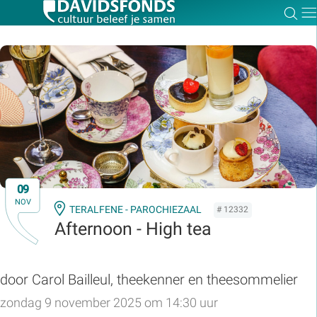
Zoe
Dir
Zoek:
Zoeken
09
NOV
TERALFENE - PAROCHIEZAAL
# 12332
Afternoon - High tea
door Carol Bailleul, theekenner en theesommelier
zondag 9 november 2025 om 14:30 uur