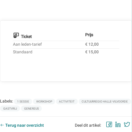
Prijs
Ticket
Aan leden-tarief
€ 12,00
Standaard
€ 15,00
Labels:
1 SESSIE
WORKSHOP
ACTIVITEIT
CULTUURREGIO HALLE-VILVOORDE
GASTVRIJ
GENEREUS
Faceb
Lin
Terug naar overzicht
Deel dit artikel: