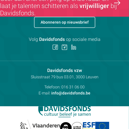
laat je talenten schitteren als
vrijwilliger
bij
Davidsfonds.
Abonneren op nieuwsbrief
Volg
Davidsfonds
op sociale media
Volg
Volg
Volg
ons
ons
ons
op
op
op
Facebook
Instagram
LinkedIn
Contactpersoon:
Davidsfonds vzw
Adres:
Sluisstraat 79
bus 03.01, 3000
Leuven
Telefoon:
016 31 06 00
E-mail:
info@davidsfonds.be