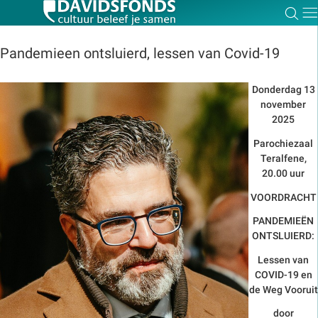
Zoe
Dir
Pandemieen ontsluierd, lessen van Covid-19
Donderdag 13
november
Zoek:
2025
Parochiezaal
Zoeken
Teralfene,
20.00 uur
VOORDRACHT
PANDEMIEËN
ONTSLUIERD:
Lessen van
COVID-19 en
de Weg Vooruit
door