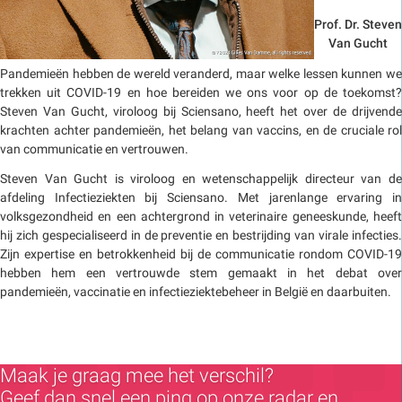
Prof. Dr. Steven
Van Gucht
Pandemieën hebben de wereld veranderd, maar welke lessen kunnen we
trekken uit COVID-19 en hoe bereiden we ons voor op de toekomst?
Steven Van Gucht, viroloog bij Sciensano, heeft het over de drijvende
krachten achter pandemieën, het belang van vaccins, en de cruciale rol
van communicatie en vertrouwen.
Steven Van Gucht is viroloog en wetenschappelijk directeur van de
afdeling Infectieziekten bij Sciensano. Met jarenlange ervaring in
volksgezondheid en een achtergrond in veterinaire geneeskunde, heeft
hij zich gespecialiseerd in de preventie en bestrijding van virale infecties.
Zijn expertise en betrokkenheid bij de communicatie rondom COVID-19
hebben hem een vertrouwde stem gemaakt in het debat over
pandemieën, vaccinatie en infectieziektebeheer in België en daarbuiten.
Maak je graag mee het verschil?
Geef dan snel een ping op onze radar en